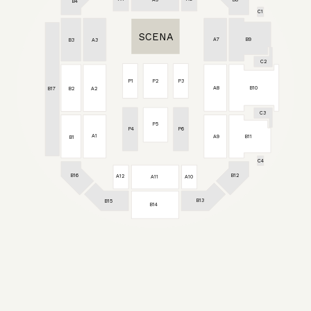
B4
C1
SCENA
B9
A7
A3
B3
C2
P3
P2
P1
A8
B10
B2
A2
B17
C3
P5
P6
P4
A1
A9
B11
B1
C4
B16
B12
A12
A11
A10
B13
B15
B14