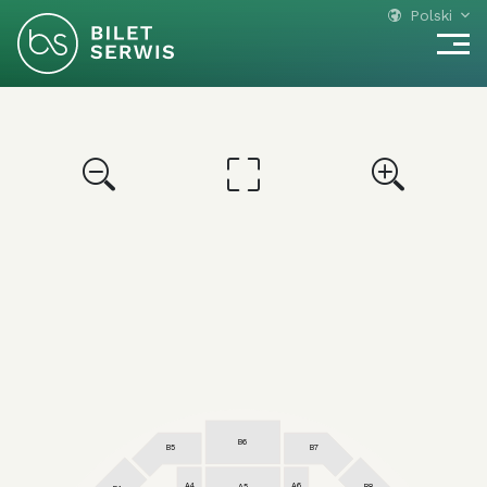
Polski
B6
B5
B7
A6
A4
A5
B8